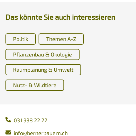
Das könnte Sie auch interessieren
Politik
Themen A-Z
Pflanzenbau & Ökologie
Raumplanung & Umwelt
Nutz- & Wildtiere
031 938 22 22
nf
b
rn
rb
rn
ch