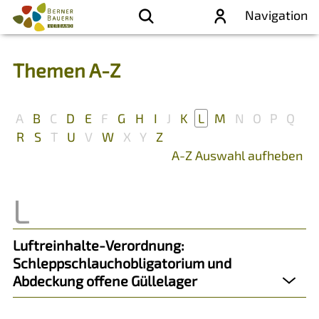
Navigation
Themen A-Z
A
B
C
D
E
F
G
H
I
J
K
L
M
N
O
P
Q
R
S
T
U
V
W
X
Y
Z
A-Z Auswahl aufheben
Luftreinhalte-Verordnung:
Schleppschlauchobligatorium und
Abdeckung offene Güllelager