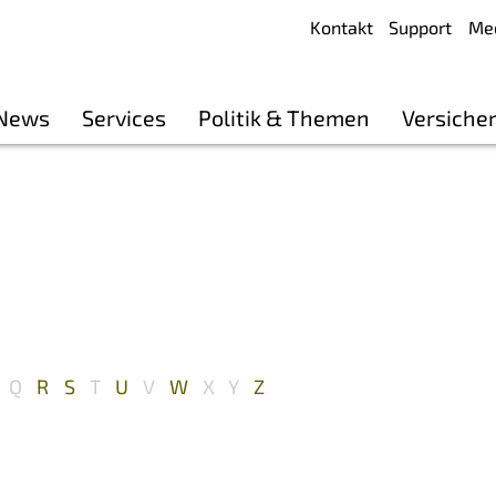
Kontakt
Support
Me
 News
Services
Politik & Themen
Versiche
Q
R
S
T
U
V
W
X
Y
Z