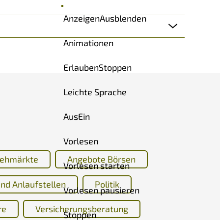
Anzeigen
Ausblenden
Animationen
Erlauben
Stoppen
Leichte Sprache
Aus
Ein
Vorlesen
iehmärkte
Angebote Börsen
Vorlesen starten
nd Anlaufstellen
Politik
Vorlesen pausieren
re
Versicherungsberatung
Stoppen