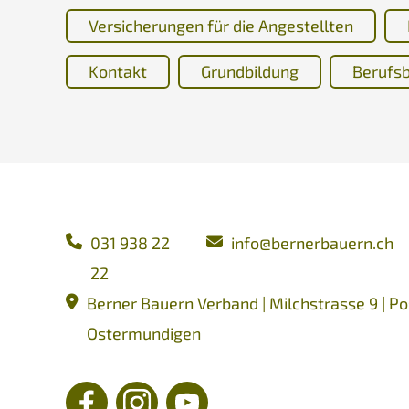
Versicherungen für die Angestellten
Kontakt
Grundbildung
Berufsb
031 938 22
nf
b
rn
rb
rn
ch
22
Berner Bauern Verband | Milchstrasse 9 | Po
Ostermundigen