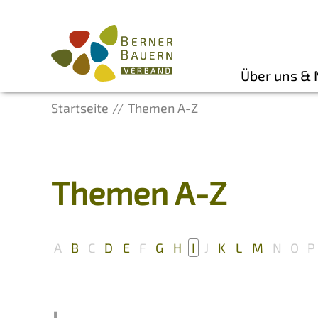
Über uns &
Startseite
Themen A-Z
Themen A-Z
A
B
C
D
E
F
G
H
I
J
K
L
M
N
O
P