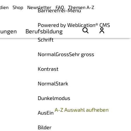
dien
Shop
Newsletter
FAQ
Themen A-Z
Barrierefrei-Menü
Powered by Weblication® CMS
rungen
Berufsbildung
Schrift
Normal
Gross
Sehr gross
Kontrast
Normal
Stark
Dunkelmodus
A-Z Auswahl aufheben
Aus
Ein
Bilder