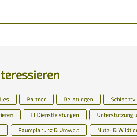
nteressieren
lles
Partner
Beratungen
Schlachtv
gieren
IT Dienstleistungen
Unterstützung u
e
Raumplanung & Umwelt
Nutz- & Wildtie