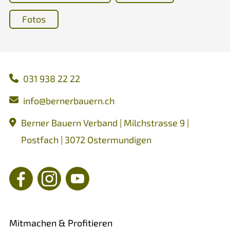
Fotos
031 938 22 22
nf
b
rn
rb
rn
ch
Berner Bauern Verband | Milchstrasse 9 |
Postfach | 3072 Ostermundigen
Mitmachen & Profitieren