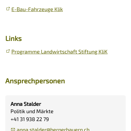
E-Bau-Fahrzeuge Klik
Links
Programme Landwirtschaft Stiftung KliK
Ansprechpersonen
Anna Stalder
Politik und Märkte
+41 31 938 22 79
nn
st
ld
r
b
rn
rb
rn
ch