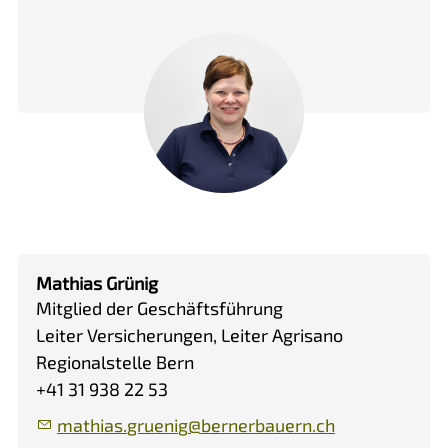
Mathias Grünig
Mitglied der Geschäftsführung
Leiter Versicherungen, Leiter Agrisano
Regionalstelle Bern
+41 31 938 22 53
m
th
s
gr
n
g
b
rn
rb
rn
ch