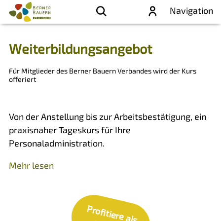
Navigation
Weiterbildungsangebot
Für Mitglieder des Berner Bauern Verbandes wird der Kurs
offeriert
Von der Anstellung bis zur Arbeitsbestätigung, ein
praxisnaher Tageskurs für Ihre
Personaladministration.
Mehr lesen
P
ro
fitie
re
a
ls
itg
lie