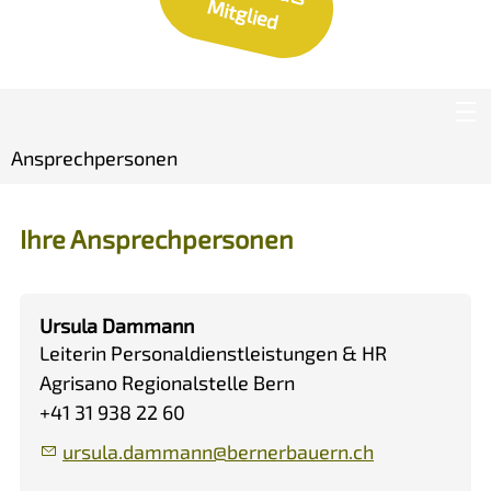
M
d
Ansprechpersonen
Ihre Ansprechpersonen
Ursula Dammann
Leiterin Personaldienstleistungen & HR
Agrisano Regionalstelle Bern
+41 31 938 22 60
rs
l
d
mm
nn
b
rn
rb
rn
ch