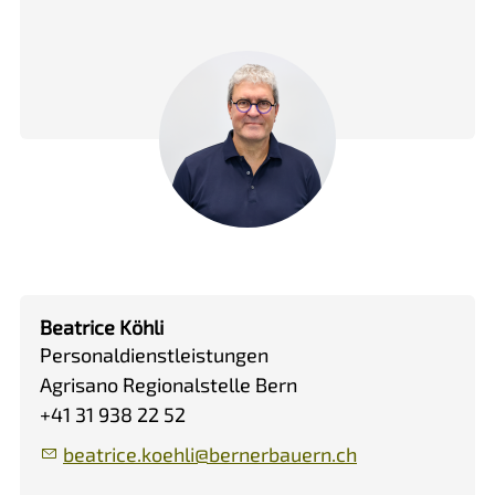
Beatrice Köhli
Personaldienstleistungen
Agrisano Regionalstelle Bern
+41 31 938 22 52
b
tr
c
k
hl
b
rn
rb
rn
ch