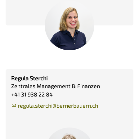
Regula Sterchi
Zentrales Management & Finanzen
+41 31 938 22 84
r
g
l
st
rch
b
rn
rb
rn
ch