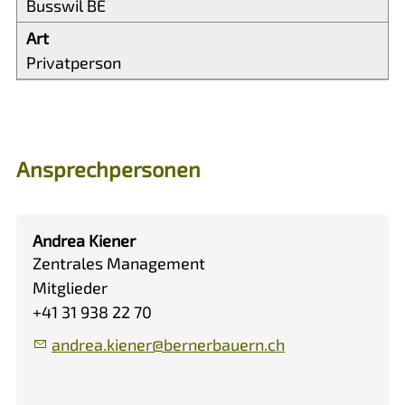
Busswil BE
Privatperson
Ansprechpersonen
Andrea Kiener
Zentrales Management
Mitglieder
+41 31 938 22 70
ndr
k
n
r
b
rn
rb
rn
ch