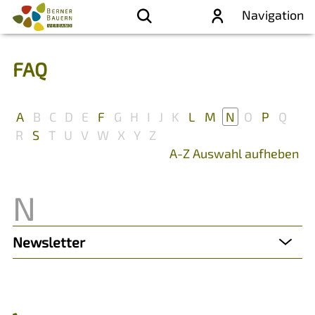
Navigation
FAQ
A
B
C
D
E
F
G
H
I
J
K
L
M
N
O
P
Q
R
S
T
U
V
W
X
Y
Z
A-Z Auswahl aufheben
Newsletter